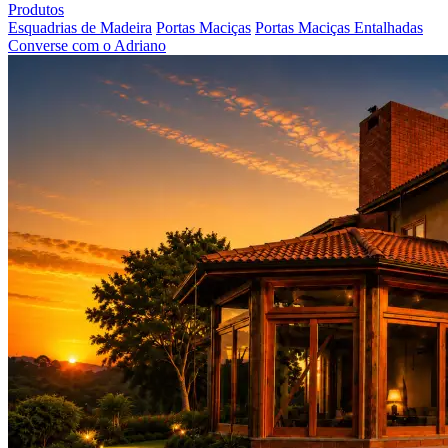
Produtos
Esquadrias de Madeira
Portas Maciças
Portas Maciças Entalhadas
Converse com o Adriano